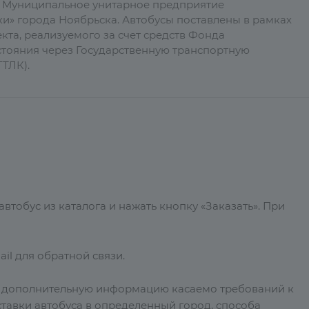
в Муниципальное унитарное предприятие
и» города Ноябрьска. Автобусы поставлены в рамках
кта, реализуемого за счет средств Фонда
тояния через Государственную транспортную
ТЛК).
тобус из каталога и нажать кнопку «Заказать». При
il для обратной связи.
е дополнительную информацию касаемо требований к
тавки автобуса в определенный город, способа