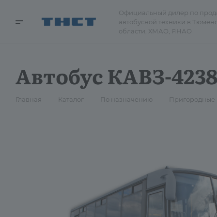
Официальный дилер по про
автобусной техники в Тюмен
области, ХМАО, ЯНАО
Автобус КАВЗ-4238
—
—
—
Главная
Каталог
По назначению
Пригородные