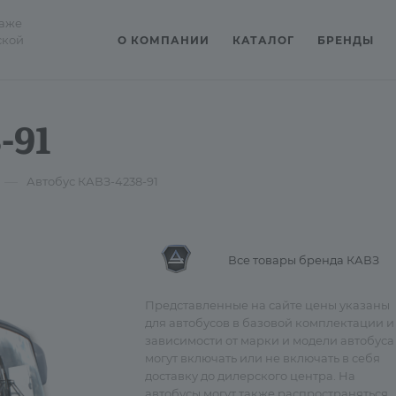
даже
ской
О КОМПАНИИ
КАТАЛОГ
БРЕНДЫ
-91
—
Автобус КАВЗ-4238-91
Все товары бренда КАВЗ
Представленные на сайте цены указаны
для автобусов в базовой комплектации и
зависимости от марки и модели автобуса
могут включать или не включать в себя
доставку до дилерского центра. На
автобусы могут также распространяться