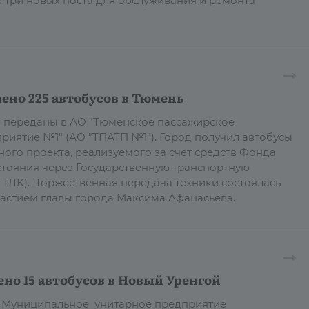
 три новых поста для обслуживания и ремонта
ено 225 автобусов в Тюмень
в переданы в АО "Тюменское пассажирское
риятие №1" (АО "ТПАТП №1"). Город получил автобусы
ного проекта, реализуемого за счет средств Фонда
тояния через Государственную транспортную
ТЛК). Торжественная передача техники состоялась
участием главы города Максима Афанасьева.
но 15 автобусов в Новый Уренгой
 в Муниципальное унитарное предприятие