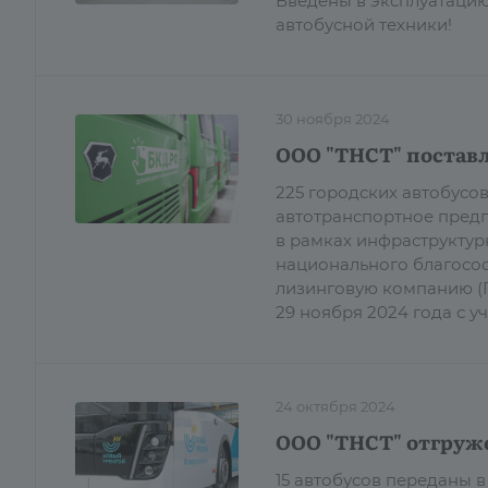
Введены в эксплуатацию
автобусной техники!
30 ноября 2024
ООО "ТНСТ" поставл
225 городских автобусо
автотранспортное предп
в рамках инфраструктур
национального благосос
лизинговую компанию (Г
29 ноября 2024 года с 
24 октября 2024
ООО "ТНСТ" отгруже
15 автобусов переданы