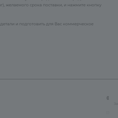
г), желаемого срока поставки, и нажмите кнопку
 детали и подготовить для Вас коммерческое
 и доставка
Контакты
Карта сайта
+7
За
tn