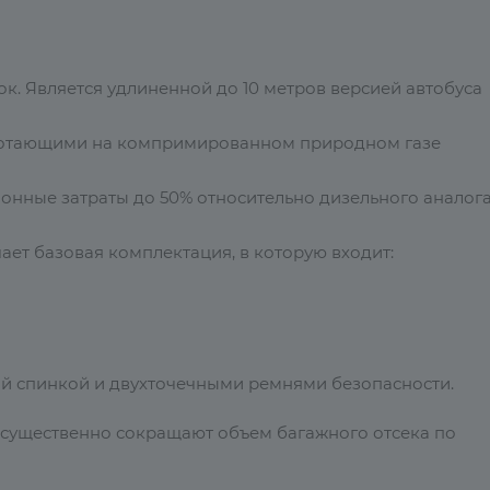
к. Является удлиненной до 10 метров версией автобуса
аботающими на компримированном природном газе
онные затраты до 50% относительно дизельного аналога
ет базовая комплектация, в которую входит:
й спинкой и двухточечными ремнями безопасности.
ны существенно сокращают объем багажного отсека по