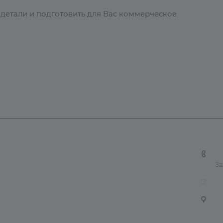
 детали и подготовить для Вас коммерческое
 и доставка
Контакты
Карта сайта
+7
За
tn
6