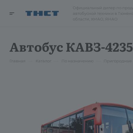
Официальный дилер по про
автобусной техники в Тюмен
области, ХМАО, ЯНАО
Автобус КАВЗ-4235
—
—
—
Главная
Каталог
По назначению
Пригородные