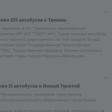
ено 225 автобусов в Тюмень
в переданы в АО "Тюменское пассажирское
риятие №1" (АО "ТПАТП №1"). Город получил автобусы
ного проекта, реализуемого за счет средств Фонда
тояния через Государственную транспортную
ТЛК). Торжественная передача техники состоялась
участием главы города Максима Афанасьева.
но 15 автобусов в Новый Уренгой
 в Муниципальное унитарное предприятие
орта муниципального образования город Новый
рамках инфраструктурного проекта, реализуемого за