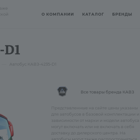
даже
ской
О КОМПАНИИ
КАТАЛОГ
БРЕНДЫ
-D1
—
Автобус КАВЗ-4235-D1
Все товары бренда КАВЗ
Представленные на сайте цены указаны
для автобусов в базовой комплектации и
зависимости от марки и модели автобуса
могут включать или не включать в себя
доставку до дилерского центра. На
автобусы могут также распространяться