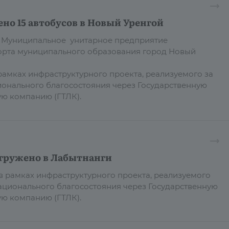
но 15 автобусов в Новый Уренгой
 в Муниципальное унитарное предприятие
орта муниципального образования город Новый
рамках инфраструктурного проекта, реализуемого за
ионального благосостояния через Государственную
ую компанию (ГТЛК).
тгружено в Лабытнанги
 в рамках инфраструктурного проекта, реализуемого
национального благосостояния через Государственную
ю компанию (ГТЛК).