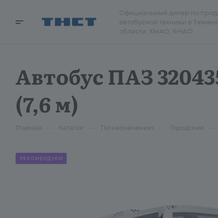
Официальный дилер по про
автобусной техники в Тюмен
области, ХМАО, ЯНАО
Автобус ПАЗ 32043
(7,6 м)
—
—
—
—
Главная
Каталог
По назначению
Городские
РЕКОМЕНДУЕМ