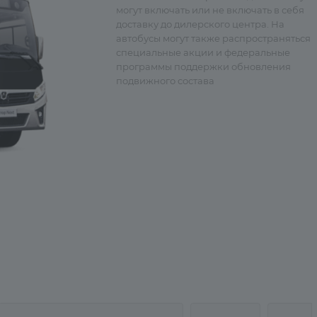
могут включать или не включать в себя
доставку до дилерского центра. На
автобусы могут также распространяться
специальные акции и федеральные
программы поддержки обновления
подвижного состава